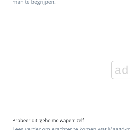
man te begrijpen.
ad
Probeer dit 'geheime wapen' zelf
Lees verder om erachter te komen wat Maagd-ma